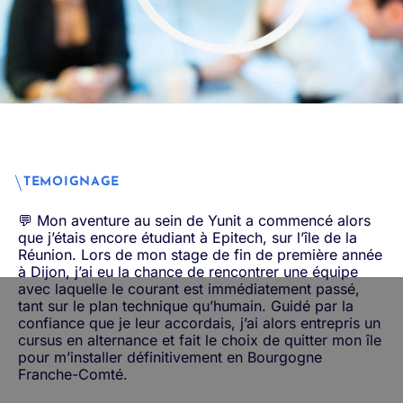
TEMOIGNAGE
💬 Mon aventure au sein de Yunit a commencé alors
que j’étais encore étudiant à Epitech, sur l’île de la
Réunion. Lors de mon stage de fin de première année
à Dijon, j’ai eu la chance de rencontrer une équipe
avec laquelle le courant est immédiatement passé,
tant sur le plan technique qu’humain. Guidé par la
confiance que je leur accordais, j’ai alors entrepris un
cursus en alternance et fait le choix de quitter mon île
pour m’installer définitivement en Bourgogne
Franche-Comté.