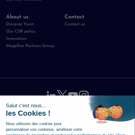
About us
Contact
Discover Yunit
Contact us
Our CSR policy
Innovation
Magellan Partners Group
Mentions légales
-
Politique de protection des données
-
Utilisation des cookies
-
Plan du site
-
Accessibilité :
partiellement conforme