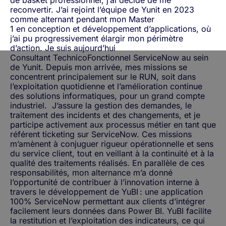
reconvertir. J’ai rejoint l’équipe de Yunit en 2023
comme alternant pendant mon Master
1 en conception et développement d’applications, où
j’ai pu progressivement élargir mon périmètre
d’action. Je suis aujourd’hui
Consultant TechnicoFonctionnel ServiceNow au sein
de Yunit.
Depuis mon arrivée, mes missions se
concentrent principalement sur le RUN, soit dans
l’exploitation quotidienne et l’amélioration continue
des solutions informatiques, pour un grand compte
industriel. J’assure la gestion des demandes, le
traitement des incidents et des changements, et je
participe activement aux processus métier en tant que
référent ticketing sur ServiceNow. Ces missions
m’amènent à conjuguer rigueur opérationnelle et sens
du service client, tout en veillant à la continuité et à la
qualité des traitements réalisés.
En parallèle de ces
responsabilités, mon alternance m’a donné
l’opportunité de contribuer à l’innovation interne à
travers le développement de YuBI
: une application
100% ServiceNow permettant aux clients d’intégrer
facilement leurs données dans Power BI. YuBI facilite
la restitution et l’exploitation des indicateurs, ce qui