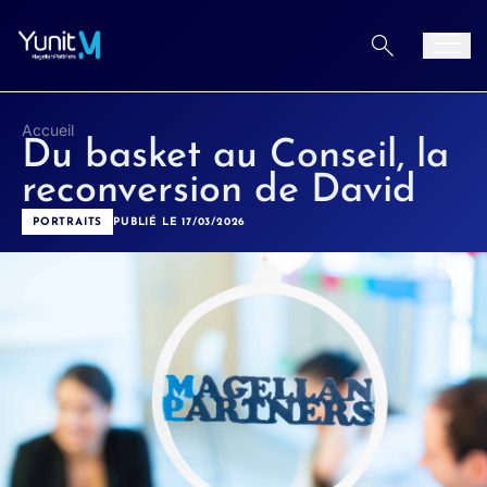
Aller au contenu
Men
Accueil
Du basket au Conseil, la
reconversion de David
PORTRAITS
PUBLIÉ LE 17/03/2026