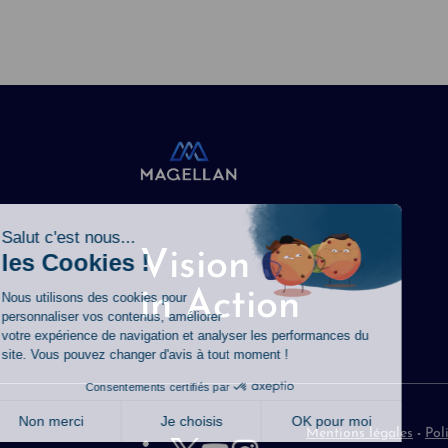
Vision
in Action
Mentions légales
-
Pol