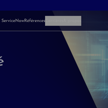
 ServiceNow
Références
Carrières
À propos
é